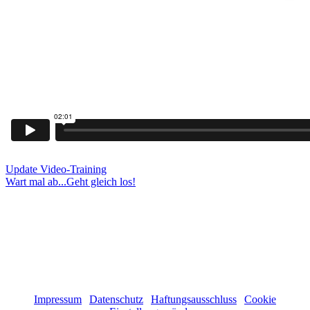
Update Video-Training
Wart mal ab...Geht gleich los!
Zur Produkt-Hauptseite hier klicken!
Zur CCK-Hauptseite hier klicken!
(c) 2011 - 2026 Stephanie Ruge | Alle Rechte vorbehalten!
Impressum
|
Datenschutz
|
Haftungsausschluss
|
Cookie