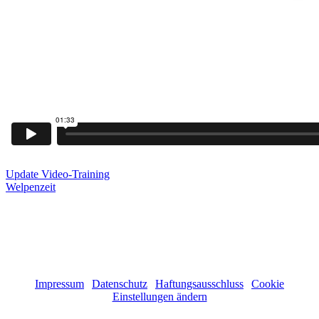
Update Video-Training
Welpenzeit
Zur Produkt-Hauptseite hier klicken!
(c) 2011 - 2026 Stephanie Ruge | Alle Rechte vorbehalten!
Impressum
|
Datenschutz
|
Haftungsausschluss
|
Cookie
Einstellungen ändern