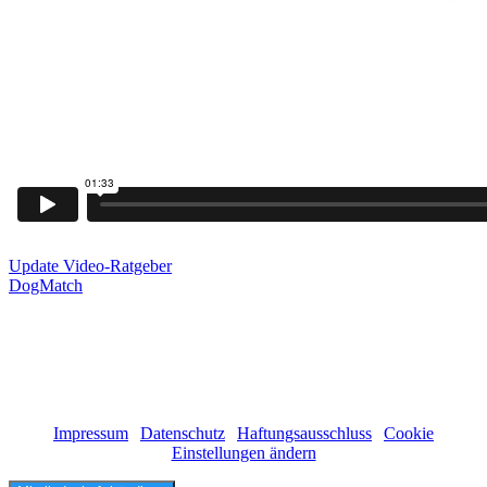
Update Video-Ratgeber
DogMatch
Zur Produkt-Hauptseite hier klicken!
(c) 2011 - 2026 Stephanie Ruge | Alle Rechte vorbehalten!
Impressum
|
Datenschutz
|
Haftungsausschluss
|
Cookie
Einstellungen ändern