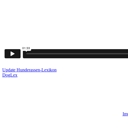
Update Hunderassen-Lexikon
DogLex
Zur Produkt-Hauptseite hier klicken!
Im