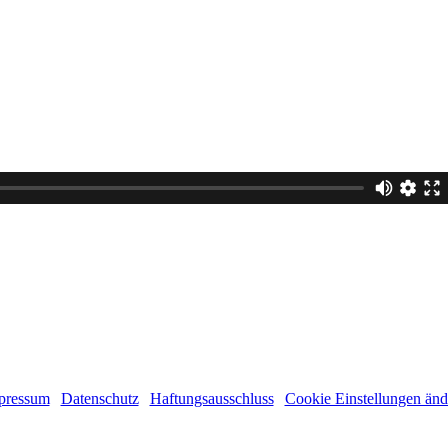
(c) 2011 - 2026 Stephanie Ruge | Alle Rechte vorbehalten!
pressum
|
Datenschutz
|
Haftungsausschluss
|
Cookie Einstellungen änd