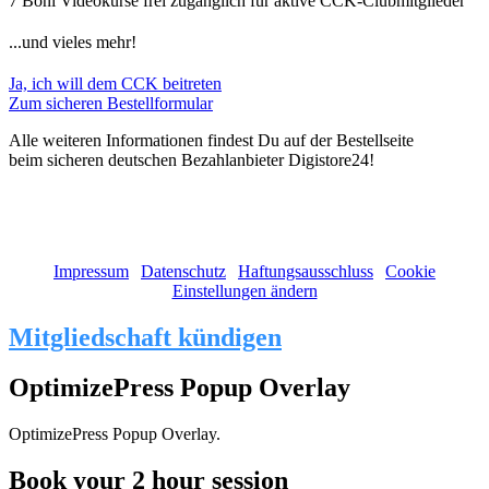
7 Boni Videokurse frei zugänglich für aktive CCK-Clubmitglieder
...und vieles mehr!
Ja, ich will dem CCK beitreten
Zum sicheren Bestellformular
Alle weiteren Informationen findest Du auf der Bestellseite
beim sicheren deutschen Bezahlanbieter Digistore24!
(c) 2011 - 2026 Stephanie Ruge | Alle Rechte vorbehalten!
Impressum
|
Datenschutz
|
Haftungsausschluss
|
Cookie
Einstellungen ändern
Mitgliedschaft kündigen
OptimizePress Popup Overlay
OptimizePress Popup Overlay.
Book your 2 hour session