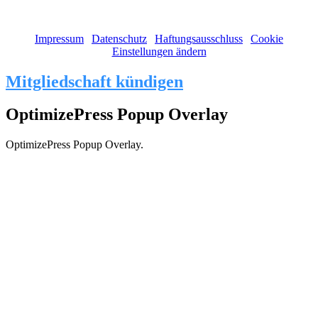
(c) 2011 - 2026 Stephanie Ruge | Alle Rechte vorbehalten!
Impressum
|
Datenschutz
|
Haftungsausschluss
|
Cookie
Einstellungen ändern
Mitgliedschaft kündigen
OptimizePress Popup Overlay
OptimizePress Popup Overlay.